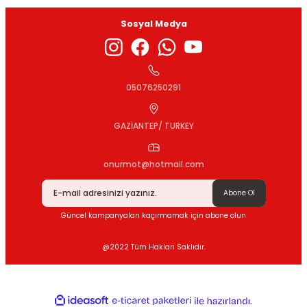
Sosyal Medya
05076250291
GAZİANTEP/ TURKEY
onurmot@hotmail.com
Abone Ol
Güncel kampanyaları kaçırmamak için abone olun
@2022 Tüm Hakları Saklıdır.
ideasoft
ile
e-