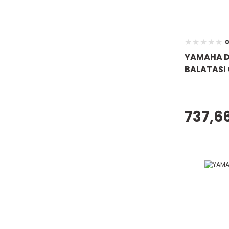
0
YAMAHA D
BALATASI 
737,66