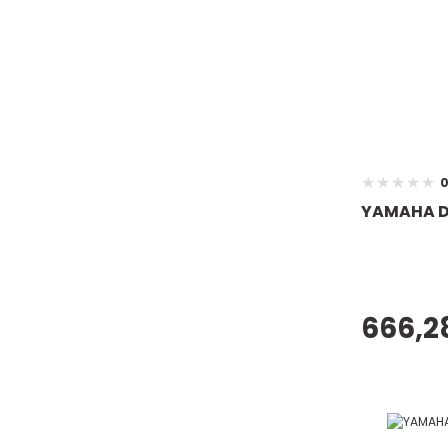
0
YAMAHA D
666,2