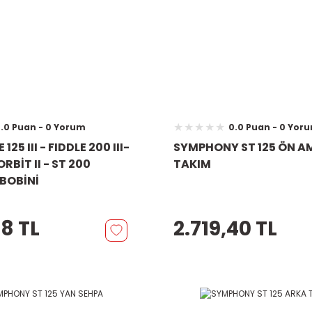
.0 Puan - 0 Yorum
0.0 Puan - 0 Yor
125 III - FIDDLE 200 III-
SYMPHONY ST 125 ÖN 
 ORBİT II - ST 200
TAKIM
BOBİNİ
98 TL
2.719,40 TL