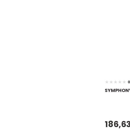
0
SYMPHONY 
186,63