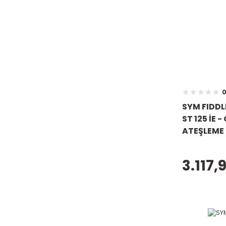
0
SYM FIDDLE 
ST 125 İE -
ATEŞLEME 
3.117,