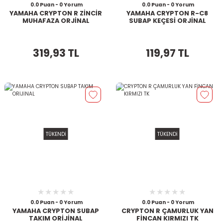
0.0 Puan - 0 Yorum
0.0 Puan - 0 Yorum
YAMAHA CRYPTON R ZİNCİR
YAMAHA CRYPTON R-C8
MUHAFAZA ORJİNAL
SUBAP KEÇESİ ORJİNAL
319,93 TL
119,97 TL
TÜKENDİ
TÜKENDİ
0.0 Puan - 0 Yorum
0.0 Puan - 0 Yorum
YAMAHA CRYPTON SUBAP
CRYPTON R ÇAMURLUK YAN
TAKIM ORİJİNAL
FİNCAN KIRMIZI TK