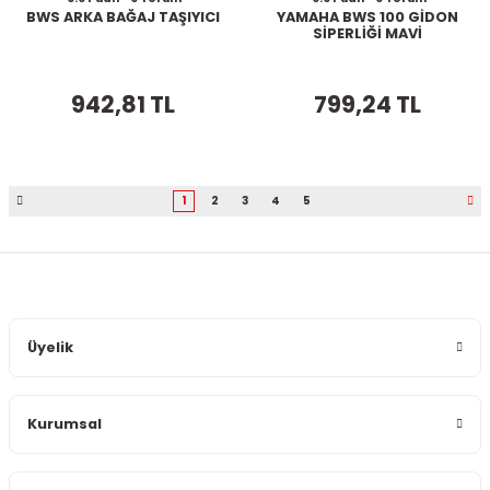
BWS ARKA BAĞAJ TAŞIYICI
YAMAHA BWS 100 GİDON
SİPERLİĞİ MAVİ
942,81 TL
799,24 TL
1
2
3
4
5
Üyelik
Kurumsal