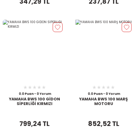
347,29 TL
237,87 TL
0.0 Puan - 0 Yorum
0.0 Puan - 0 Yorum
YAMAHA BWS 100 GİDON
YAMAHA BWS 100 MARŞ
SİPERLİĞİ KIRMIZI
MOTORU
799,24 TL
852,52 TL