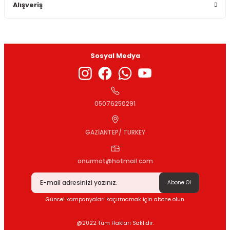
Alışveriş
Sosyal Medya
05076250291
GAZİANTEP/ TURKEY
onurmot@hotmail.com
Abone Ol
Güncel kampanyaları kaçırmamak için abone olun
@2022 Tüm Hakları Saklıdır.