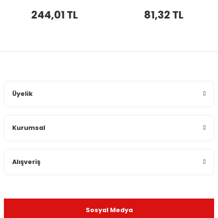
244,01 TL
81,32 TL
Üyelik
Kurumsal
Alışveriş
Sosyal Medya