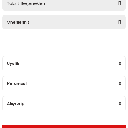
Taksit Seçenekleri
Bu ürüne ilk yorumu siz yapın!
Önerileriniz
Yorum Yaz
Bu ürünün fiyat bilgisi, resim, ürün açıklamalarında ve diğer
konularda yetersiz gördüğünüz noktaları öneri formunu
kullanarak tarafımıza iletebilirsiniz.
Görüş ve önerileriniz için teşekkür ederiz.
Üyelik
Ürün resmi kalitesiz, bozuk veya görüntülenemiyor.
Ürün açıklamasında eksik bilgiler bulunuyor.
Kurumsal
Ürün bilgilerinde hatalar bulunuyor.
Ürün fiyatı diğer sitelerden daha pahalı.
Bu ürüne benzer farklı alternatifler olmalı.
Alışveriş