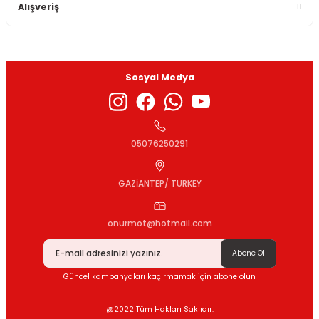
Alışveriş
Sosyal Medya
05076250291
GAZİANTEP/ TURKEY
onurmot@hotmail.com
Abone Ol
Güncel kampanyaları kaçırmamak için abone olun
@2022 Tüm Hakları Saklıdır.