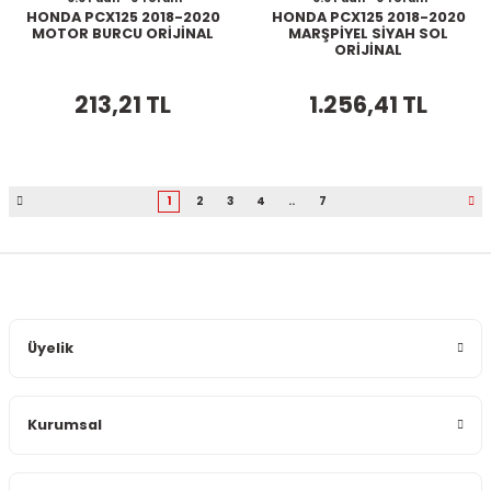
HONDA PCX125 2018-2020
HONDA PCX125 2018-2020
MOTOR BURCU ORİJİNAL
MARŞPİYEL SİYAH SOL
ORİJİNAL
213,21 TL
1.256,41 TL
1
2
3
4
..
7
Üyelik
Kurumsal