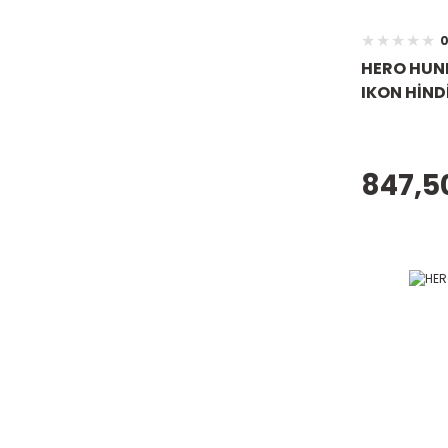
0
HERO HUNK
IKON HİND
847,5