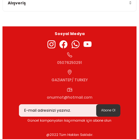
Alışveriş
Sosyal Medya
05076250291
GAZİANTEP/ TURKEY
onurmot@hotmail.com
Abone Ol
Güncel kampanyaları kaçırmamak için abone olun
@2022 Tüm Hakları Saklıdır.