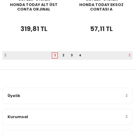
HONDA TODAY ALT ÜST
HONDA TODAY EKSOZ
CONTA ORJINAL
CONTASI A
319,81 TL
57,11 TL
1
2
3
4
Üyelik
Kurumsal