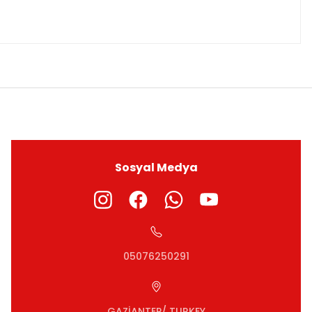
Sosyal Medya
05076250291
GAZİANTEP/ TURKEY