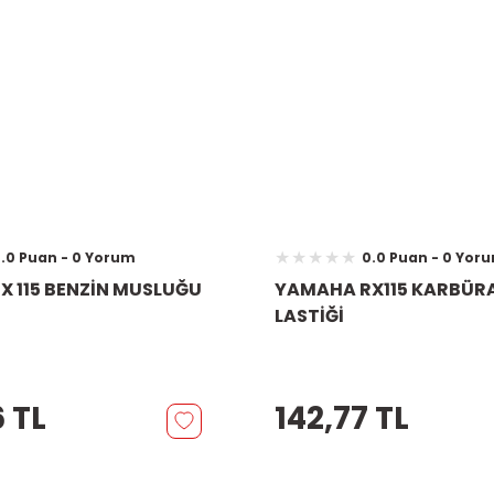
.0 Puan - 0 Yorum
0.0 Puan - 0 Yor
 115 BENZİN MUSLUĞU
YAMAHA RX115 KARBÜR
LASTİĞİ
 TL
142,77 TL