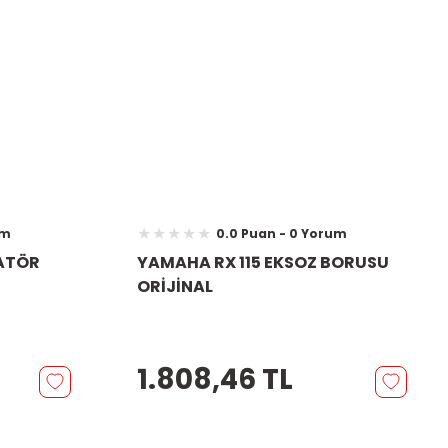
um
0.0 Puan - 0 Yorum
ATÖR
YAMAHA RX 115 EKSOZ BORUSU
ORİJİNAL
1.808,46 TL