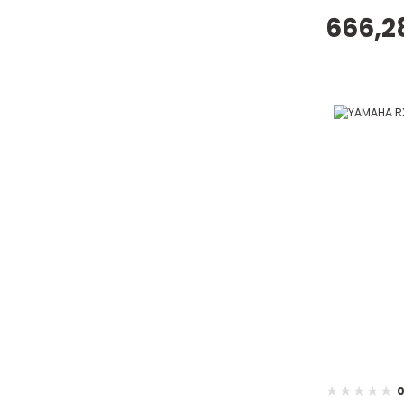
666,2
0