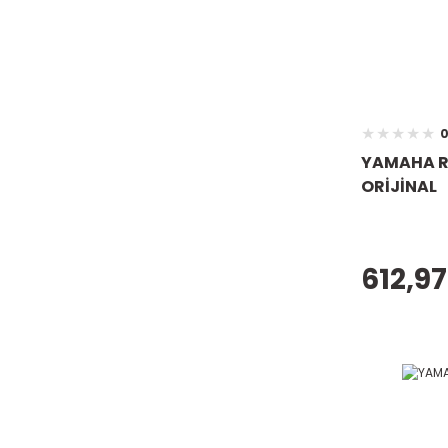
0
YAMAHA R
ORİJİNAL
612,97