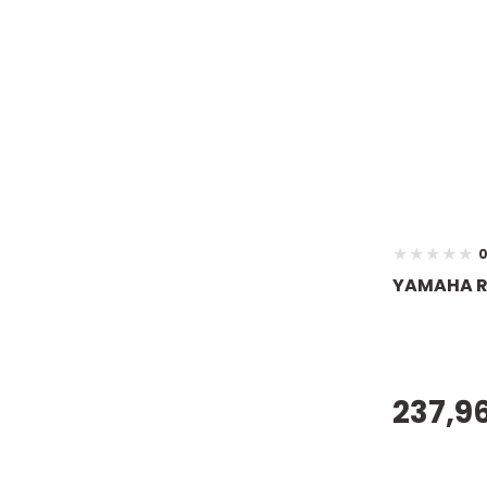
0
YAMAHA RX
237,96