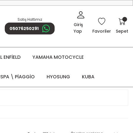
Satış Hattımız
Giriş
05076250291
Yap
Favoriler
Sepet
 ENFİELD
YAMAHA MOTOCYCLE
SPA \ PİAGGİO
HYOSUNG
KUBA