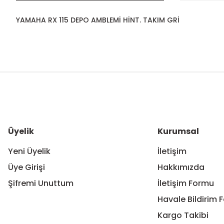
YAMAHA RX 115 DEPO AMBLEMİ HİNT. TAKIM GRİ
Bu ürünün fiyat bilgisi, resim, ürün açıklamalarında ve diğer ko
Görüş ve önerileriniz için teşekkür ederiz.
Ürün resmi kalitesiz, bozuk veya görüntülenemiyor.
Ürün açıklamasında eksik bilgiler bulunuyor.
Ürün bilgilerinde hatalar bulunuyor.
Üyelik
Kurumsal
Ürün fiyatı diğer sitelerden daha pahalı.
Yeni Üyelik
İletişim
Bu ürüne benzer farklı alternatifler olmalı.
Üye Girişi
Hakkımızda
Şifremi Unuttum
İletişim Formu
Havale Bildirim 
Kargo Takibi