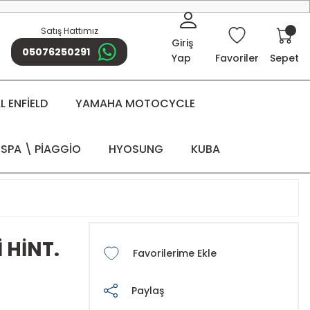
Satış Hattımız
Giriş
05076250291
Yap
Favoriler
Sepet
 ENFİELD
YAMAHA MOTOCYCLE
SPA \ PİAGGİO
HYOSUNG
KUBA
 HİNT.
Paylaş