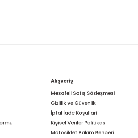
nularda yetersiz gördüğünüz noktaları öneri formunu kullanarak tarafım
Bu ürüne ilk yorumu siz yapın!
Yorum Yaz
Alışveriş
Mesafeli Satış Sözleşmesi
Gizlilik ve Güvenlik
İptal İade Koşullari
Formu
Kişisel Veriler Politikası
Motosiklet Bakım Rehberi