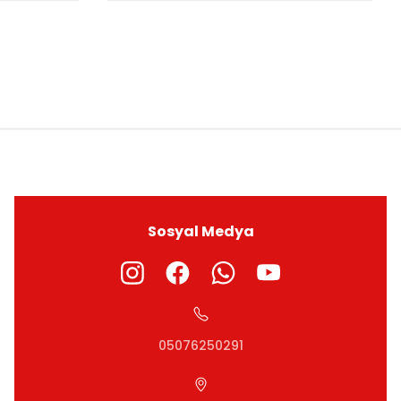
ıza iletebilirsiniz.
Sosyal Medya
05076250291