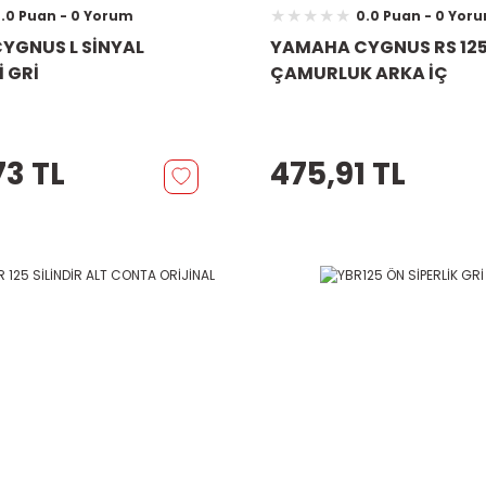
.0 Puan - 0 Yorum
0.0 Puan - 0 Yor
YGNUS L SİNYAL
YAMAHA CYGNUS RS 12
 GRİ
ÇAMURLUK ARKA İÇ
73 TL
475,91 TL