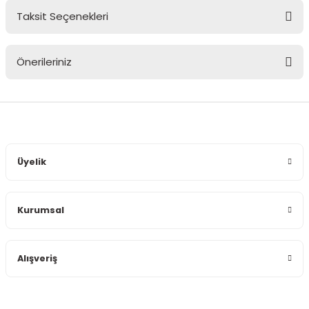
Taksit Seçenekleri
Bu ürüne ilk yorumu siz yapın!
Önerileriniz
Yorum Yaz
Bu ürünün fiyat bilgisi, resim, ürün açıklamalarında ve diğer
konularda yetersiz gördüğünüz noktaları öneri formunu
kullanarak tarafımıza iletebilirsiniz.
Görüş ve önerileriniz için teşekkür ederiz.
Üyelik
Ürün resmi kalitesiz, bozuk veya görüntülenemiyor.
Ürün açıklamasında eksik bilgiler bulunuyor.
Kurumsal
Ürün bilgilerinde hatalar bulunuyor.
Ürün fiyatı diğer sitelerden daha pahalı.
Bu ürüne benzer farklı alternatifler olmalı.
Alışveriş