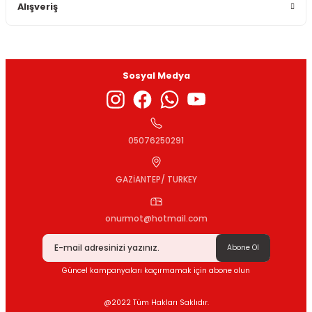
Alışveriş
Sosyal Medya
05076250291
GAZİANTEP/ TURKEY
onurmot@hotmail.com
Abone Ol
Güncel kampanyaları kaçırmamak için abone olun
@2022 Tüm Hakları Saklıdır.