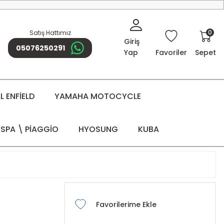
0
Satış Hattımız
Giriş
05076250291
Yap
Favoriler
Sepet
 ENFİELD
YAMAHA MOTOCYCLE
SPA \ PİAGGİO
HYOSUNG
KUBA