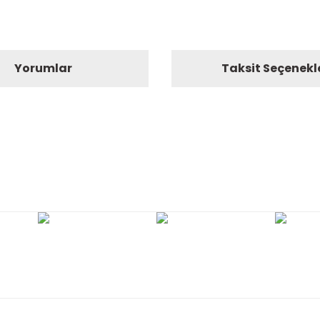
Yorumlar
Taksit Seçenekl
nularda yetersiz gördüğünüz noktaları öneri formunu kullanarak tarafım
Bu ürüne ilk yorumu siz yapın!
Yorum Yaz