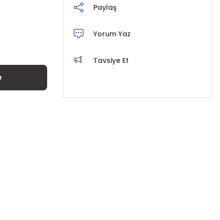
Paylaş
Yorum Yaz
Tavsiye Et
e