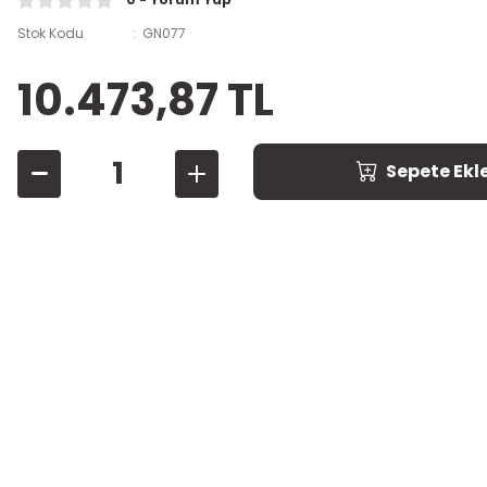
Stok Kodu
GN077
10.473,87 TL
Sepete Ekl