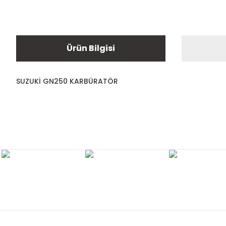
Ürün Bilgisi
SUZUKİ GN250 KARBÜRATÖR
Bu ürünün fiyat bilgisi, resim, ürün açıklamalarında ve diğer ko
Görüş ve önerileriniz için teşekkür ederiz.
Ürün resmi kalitesiz, bozuk veya görüntülenemiyor.
Ürün açıklamasında eksik bilgiler bulunuyor.
Ürün bilgilerinde hatalar bulunuyor.
Ürün fiyatı diğer sitelerden daha pahalı.