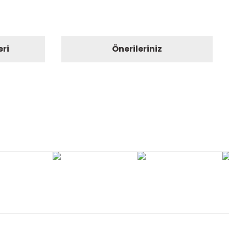
eri
Önerileriniz
ıza iletebilirsiniz.