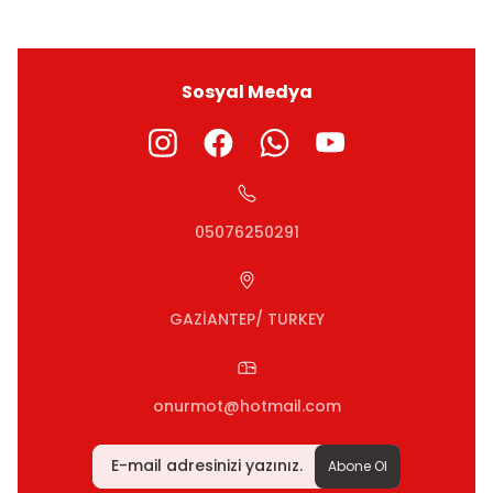
Sosyal Medya
05076250291
GAZİANTEP/ TURKEY
onurmot@hotmail.com
Abone Ol