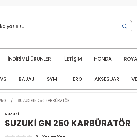
İNDİRİMLİ ÜRÜNLER
İLETİŞİM
HONDA
ROYAL
VS
BAJAJ
SYM
HERO
AKSESUAR
VE
250
SUZUKİ GN 250 KARBÜRATÖR
SUZUKİ
SUZUKİ GN 250 KARBÜRATÖR
0 - Yorum Yap