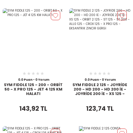
0.0 Puan - 0 Yorum
0.0 Puan - 0 Yorum
SYM FIDDLE 125 - 200 - ORBİT
SYM FIDDLE 2 125 - JOYRİDE
50 - X PRO 125 - JET 4 125 KM
200 - HD 200 - HD 200 İE -
HALATI
JOYRİDE 200 İE - XS 125 -
ORBİT 2 125 - ST 125 - ST 200
-ALL0 125 - CROX 125 - X PRO
143,92 TL
123,74 TL
125 - EKSANTRİK ZİNCİR
GERGİ