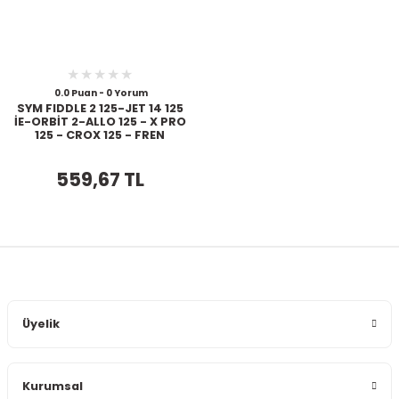
0.0 Puan - 0 Yorum
SYM FIDDLE 2 125-JET 14 125
İE-ORBİT 2-ALLO 125 - X PRO
125 - CROX 125 - FREN
BALATA ORİJİNAL
559,67 TL
Üyelik
Kurumsal