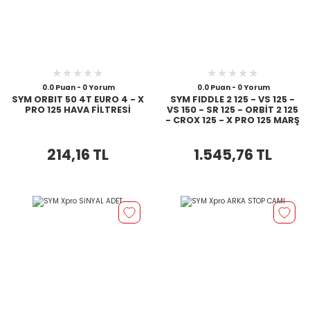
0.0 Puan - 0 Yorum
0.0 Puan - 0 Yorum
SYM ORBIT 50 4T EURO 4 - X
SYM FIDDLE 2 125 - VS 125 -
PRO 125 HAVA FİLTRESİ
VS 150 - SR 125 - ORBİT 2 125
- CROX 125 - X PRO 125 MARŞ
KAVRAMA
214,16 TL
1.545,76 TL