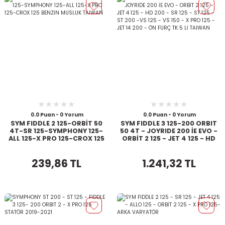
0.0 Puan - 0 Yorum
0.0 Puan - 0 Yorum
SYM FIDDLE 2 125-ORBİT 50
SYM FIDDLE 3 125-200 ORBIT
4T-SR 125-SYMPHONY 125-
50 4T - JOYRIDE 200 İE EVO -
ALL 125-X PRO 125-CROX 125
ORBİT 2 125 - JET 4 125 - HD
BENZİN MUSLUK TAIWAN
200 - SR 125 - ST 125 - ST
200 -VS 125 - VS 150 - X PRO
239,86 TL
1.241,32 TL
125 - JET 14 200 - ÖN FURÇ
TK 5 Lİ TAIWAN