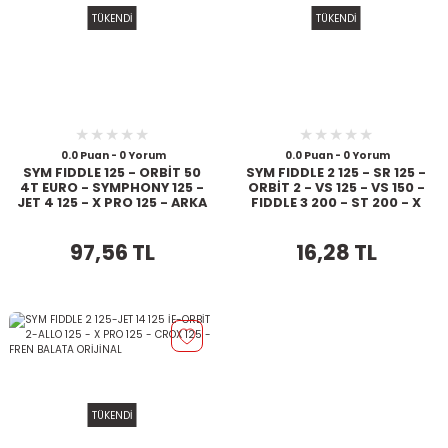
TÜKENDİ
TÜKENDİ
0.0 Puan - 0 Yorum
0.0 Puan - 0 Yorum
SYM FIDDLE 125 - ORBİT 50
SYM FIDDLE 2 125 - SR 125 -
4T EURO - SYMPHONY 125 -
ORBİT 2 - VS 125 - VS 150 -
JET 4 125 - X PRO 125 - ARKA
FIDDLE 3 200 - ST 200 - X
FREN KOLU
PRO 125 - ST 125 İE - ÖN
VARYATÖR SOMUNU
97,56 TL
16,28 TL
TÜKENDİ