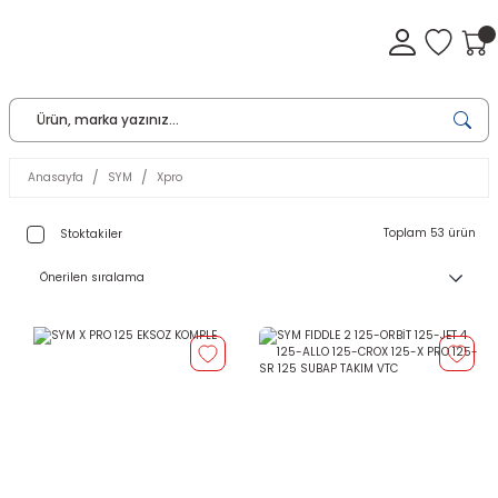
Anasayfa
SYM
Xpro
Toplam 53 ürün
Stoktakiler