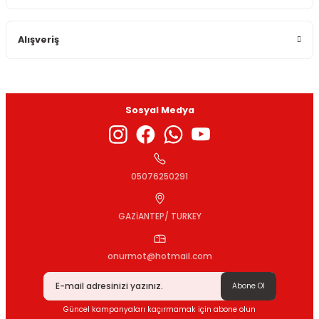
Alışveriş
Sosyal Medya
05076250291
GAZİANTEP/ TURKEY
onurmot@hotmail.com
Abone Ol
Güncel kampanyaları kaçırmamak için abone olun