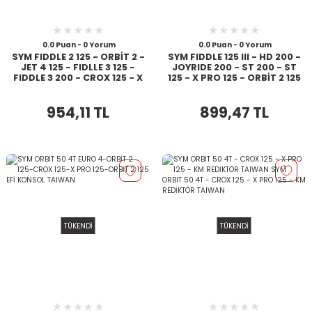
0.0 Puan - 0 Yorum
0.0 Puan - 0 Yorum
SYM FIDDLE 2 125 - ORBİT 2 -
SYM FIDDLE 125 III - HD 200 -
JET 4 125 - FIDLLE 3 125 -
JOYRIDE 200 - ST 200 - ST
FIDDLE 3 200 - CROX 125 - X
125 - X PRO 125 - ORBİT 2 125
PRO 125 MARŞ MOT
REGÜLATÖR M56
(KONJEKTÖR)
954,11 TL
899,47 TL
TÜKENDİ
TÜKENDİ