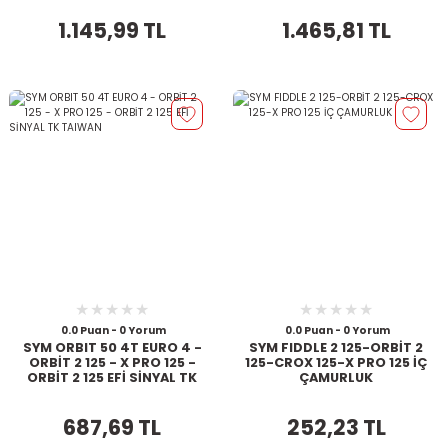
1.145,99 TL
1.465,81 TL
0.0 Puan - 0 Yorum
0.0 Puan - 0 Yorum
SYM ORBIT 50 4T EURO 4 -
SYM FIDDLE 2 125-ORBİT 2
ORBİT 2 125 - X PRO 125 -
125-CROX 125-X PRO 125 İÇ
ORBİT 2 125 EFİ SİNYAL TK
ÇAMURLUK
TAIWAN
687,69 TL
252,23 TL