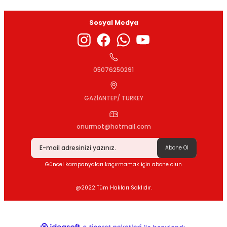
Sosyal Medya
Gönder
05076250291
GAZİANTEP/ TURKEY
onurmot@hotmail.com
Abone Ol
Güncel kampanyaları kaçırmamak için abone olun
@2022 Tüm Hakları Saklıdır.
ideasoft
ile