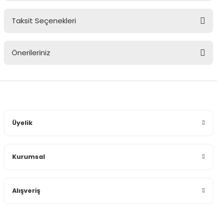
Taksit Seçenekleri
Bu ürüne ilk yorumu siz yapın!
Önerileriniz
Yorum Yaz
Bu ürünün fiyat bilgisi, resim, ürün açıklamalarında ve diğer
konularda yetersiz gördüğünüz noktaları öneri formunu
kullanarak tarafımıza iletebilirsiniz.
Görüş ve önerileriniz için teşekkür ederiz.
Üyelik
Ürün resmi kalitesiz, bozuk veya görüntülenemiyor.
Ürün açıklamasında eksik bilgiler bulunuyor.
Kurumsal
Ürün bilgilerinde hatalar bulunuyor.
Ürün fiyatı diğer sitelerden daha pahalı.
Bu ürüne benzer farklı alternatifler olmalı.
Alışveriş