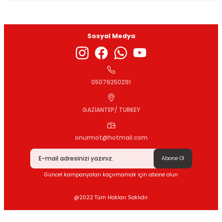
Sosyal Medya
Gönder
05076250291
GAZİANTEP/ TURKEY
onurmot@hotmail.com
Abone Ol
Güncel kampanyaları kaçırmamak için abone olun
@2022 Tüm Hakları Saklıdır.