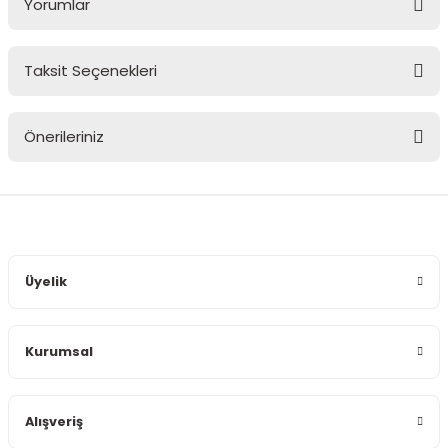
Yorumlar
Taksit Seçenekleri
Bu ürüne ilk yorumu siz yapın!
Önerileriniz
Yorum Yaz
Bu ürünün fiyat bilgisi, resim, ürün açıklamalarında ve diğer
konularda yetersiz gördüğünüz noktaları öneri formunu
kullanarak tarafımıza iletebilirsiniz.
Görüş ve önerileriniz için teşekkür ederiz.
Üyelik
Ürün resmi kalitesiz, bozuk veya görüntülenemiyor.
Ürün açıklamasında eksik bilgiler bulunuyor.
Kurumsal
Ürün bilgilerinde hatalar bulunuyor.
Ürün fiyatı diğer sitelerden daha pahalı.
Bu ürüne benzer farklı alternatifler olmalı.
Alışveriş