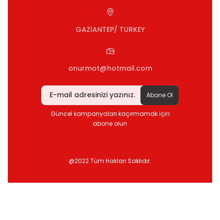
GAZİANTEP/ TURKEY
onurmot@hotmail.com
Abone Ol
Güncel kampanyaları kaçırmamak için
abone olun
@2022 Tüm Hakları Saklıdır.