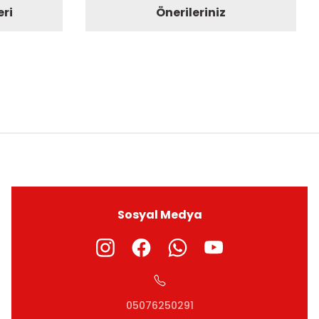
eri
Önerileriniz
ıza iletebilirsiniz.
Sosyal Medya
05076250291