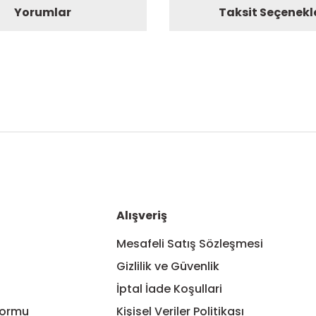
Yorumlar
Taksit Seçenekl
nularda yetersiz gördüğünüz noktaları öneri formunu kullanarak tarafım
Bu ürüne ilk yorumu siz yapın!
Yorum Yaz
Alışveriş
Mesafeli Satış Sözleşmesi
Gizlilik ve Güvenlik
İptal İade Koşullari
Formu
Kişisel Veriler Politikası