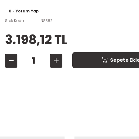
0 - Yorum Yap
Stok Kodu
NS382
3.198,12 TL
Sepete Ekl