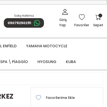
Satış Hattımız
Giriş
05076250291
Yap
Favoriler
Sepet
 ENFİELD
YAMAHA MOTOCYCLE
SPA \ PİAGGİO
HYOSUNG
KUBA
RKEZ