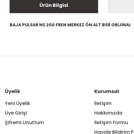
Ürün Bilgisi
BAJA PULSAR NS 200 FREN MERKEZ ÖN ALT BS6 ORİJİNAL
Bu ürünün fiyat bilgisi, resim, ürün açıklamalarında ve diğer ko
Görüş ve önerileriniz için teşekkür ederiz.
Ürün resmi kalitesiz, bozuk veya görüntülenemiyor.
Ürün açıklamasında eksik bilgiler bulunuyor.
Ürün bilgilerinde hatalar bulunuyor.
Üyelik
Kurumsal
Ürün fiyatı diğer sitelerden daha pahalı.
Yeni Üyelik
İletişim
Bu ürüne benzer farklı alternatifler olmalı.
Üye Girişi
Hakkımızda
Şifremi Unuttum
İletişim Formu
Havale Bildirim 