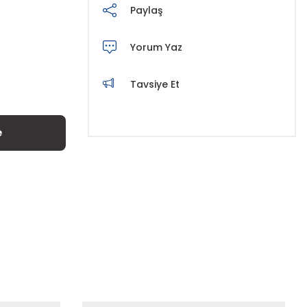
Paylaş
Yorum Yaz
Tavsiye Et
e