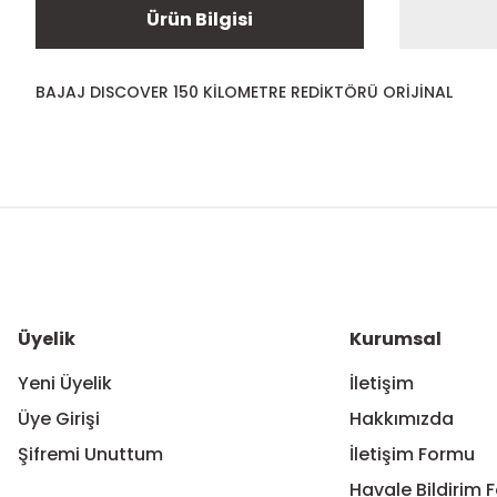
Ürün Bilgisi
BAJAJ DISCOVER 150 KİLOMETRE REDİKTÖRÜ ORİJİNAL
Bu ürünün fiyat bilgisi, resim, ürün açıklamalarında ve diğer ko
Görüş ve önerileriniz için teşekkür ederiz.
Ürün resmi kalitesiz, bozuk veya görüntülenemiyor.
Ürün açıklamasında eksik bilgiler bulunuyor.
Ürün bilgilerinde hatalar bulunuyor.
Üyelik
Kurumsal
Ürün fiyatı diğer sitelerden daha pahalı.
Yeni Üyelik
İletişim
Bu ürüne benzer farklı alternatifler olmalı.
Üye Girişi
Hakkımızda
Şifremi Unuttum
İletişim Formu
Havale Bildirim 