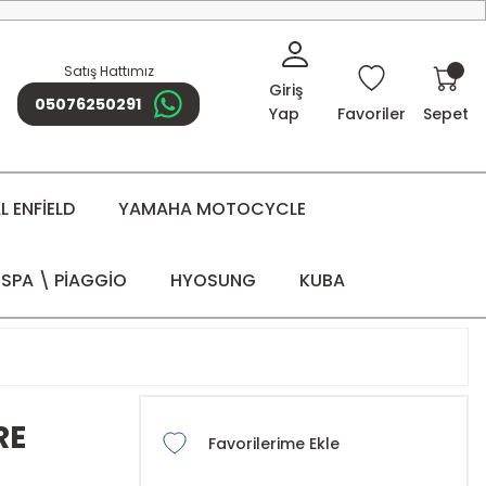
Satış Hattımız
Giriş
05076250291
Yap
Favoriler
Sepet
 ENFİELD
YAMAHA MOTOCYCLE
SPA \ PİAGGİO
HYOSUNG
KUBA
RE