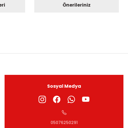
eri
Önerileriniz
ıza iletebilirsiniz.
Sosyal Medya
05076250291