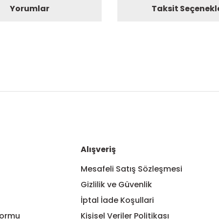
Yorumlar
Taksit Seçenekl
nularda yetersiz gördüğünüz noktaları öneri formunu kullanarak tarafım
Bu ürüne ilk yorumu siz yapın!
Yorum Yaz
Alışveriş
Mesafeli Satış Sözleşmesi
Gizlilik ve Güvenlik
İptal İade Koşullari
Formu
Kişisel Veriler Politikası