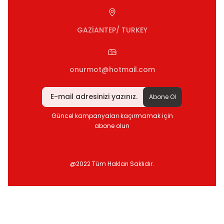
GAZİANTEP/ TURKEY
onurmot@hotmail.com
Abone Ol
Güncel kampanyaları kaçırmamak için
abone olun
@2022 Tüm Hakları Saklıdır.