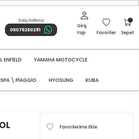
Satış Hattımız
Giriş
05076250291
Yap
Favoriler
Sepet
 ENFİELD
YAMAHA MOTOCYCLE
SPA \ PİAGGİO
HYOSUNG
KUBA
SOL