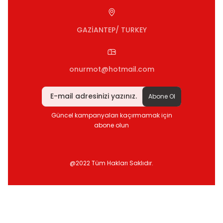
GAZİANTEP/ TURKEY
onurmot@hotmail.com
Abone Ol
Güncel kampanyaları kaçırmamak için
abone olun
@2022 Tüm Hakları Saklıdır.