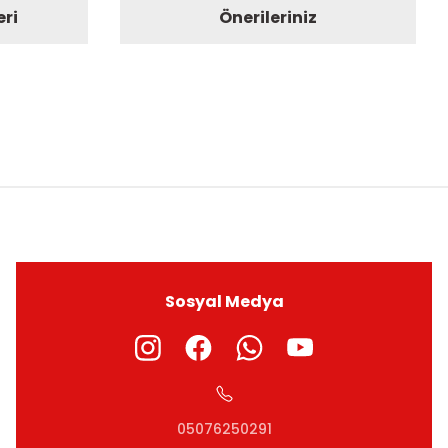
eri
Önerileriniz
ıza iletebilirsiniz.
Sosyal Medya
05076250291