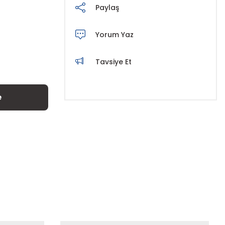
Paylaş
Yorum Yaz
Tavsiye Et
e