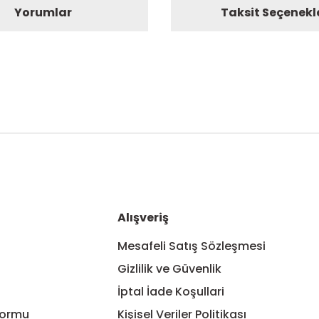
Yorumlar
Taksit Seçenekl
nularda yetersiz gördüğünüz noktaları öneri formunu kullanarak tarafım
Bu ürüne ilk yorumu siz yapın!
Yorum Yaz
Alışveriş
Mesafeli Satış Sözleşmesi
Gizlilik ve Güvenlik
İptal İade Koşullari
Formu
Kişisel Veriler Politikası