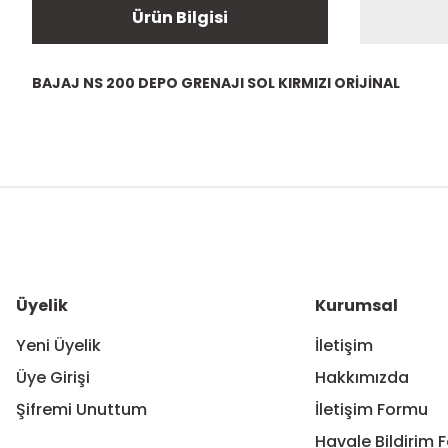
Ürün Bilgisi
BAJAJ NS 200 DEPO GRENAJI SOL KIRMIZI ORİJİNAL
Bu ürünün fiyat bilgisi, resim, ürün açıklamalarında ve diğer ko
Görüş ve önerileriniz için teşekkür ederiz.
Ürün resmi kalitesiz, bozuk veya görüntülenemiyor.
Ürün açıklamasında eksik bilgiler bulunuyor.
Ürün bilgilerinde hatalar bulunuyor.
Üyelik
Kurumsal
Ürün fiyatı diğer sitelerden daha pahalı.
Yeni Üyelik
İletişim
Bu ürüne benzer farklı alternatifler olmalı.
Üye Girişi
Hakkımızda
Şifremi Unuttum
İletişim Formu
Havale Bildirim 