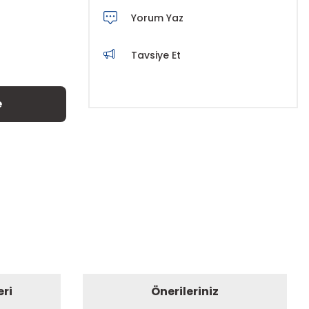
Yorum Yaz
Tavsiye Et
e
eri
Önerileriniz