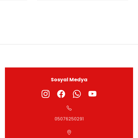
ıza iletebilirsiniz.
Sosyal Medya
05076250291