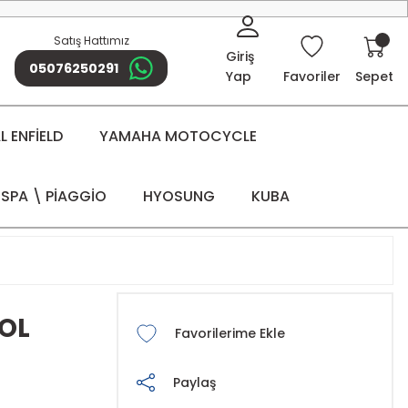
Satış Hattımız
Giriş
05076250291
Yap
Favoriler
Sepet
 ENFİELD
YAMAHA MOTOCYCLE
SPA \ PİAGGİO
HYOSUNG
KUBA
SOL
Paylaş