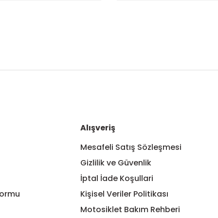
nularda yetersiz gördüğünüz noktaları öneri formunu kullanarak tarafım
Bu ürüne ilk yorumu siz yapın!
Yorum Yaz
Alışveriş
Mesafeli Satış Sözleşmesi
Gizlilik ve Güvenlik
İptal İade Koşullari
Formu
Kişisel Veriler Politikası
Motosiklet Bakım Rehberi