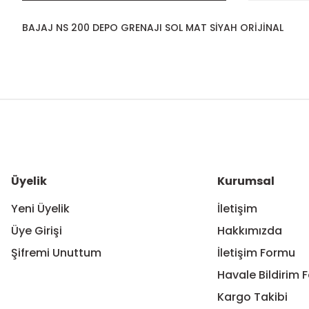
BAJAJ NS 200 DEPO GRENAJI SOL MAT SİYAH ORİJİNAL
Bu ürünün fiyat bilgisi, resim, ürün açıklamalarında ve diğer ko
Görüş ve önerileriniz için teşekkür ederiz.
Ürün resmi kalitesiz, bozuk veya görüntülenemiyor.
Ürün açıklamasında eksik bilgiler bulunuyor.
Ürün bilgilerinde hatalar bulunuyor.
Üyelik
Kurumsal
Ürün fiyatı diğer sitelerden daha pahalı.
Yeni Üyelik
İletişim
Bu ürüne benzer farklı alternatifler olmalı.
Üye Girişi
Hakkımızda
Şifremi Unuttum
İletişim Formu
Havale Bildirim 
Kargo Takibi