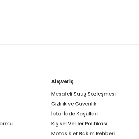
nularda yetersiz gördüğünüz noktaları öneri formunu kullanarak tarafım
Bu ürüne ilk yorumu siz yapın!
Yorum Yaz
Alışveriş
Mesafeli Satış Sözleşmesi
Gizlilik ve Güvenlik
İptal İade Koşullari
Formu
Kişisel Veriler Politikası
Motosiklet Bakım Rehberi