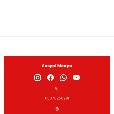
ıza iletebilirsiniz.
Sosyal Medya
05076250291