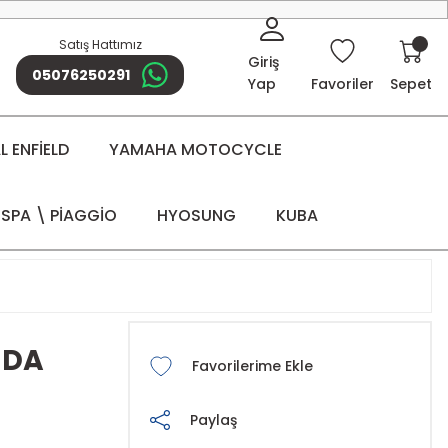
Satış Hattımız
Giriş
05076250291
Yap
Favoriler
Sepet
 ENFİELD
YAMAHA MOTOCYCLE
SPA \ PİAGGİO
HYOSUNG
KUBA
NDA
Paylaş