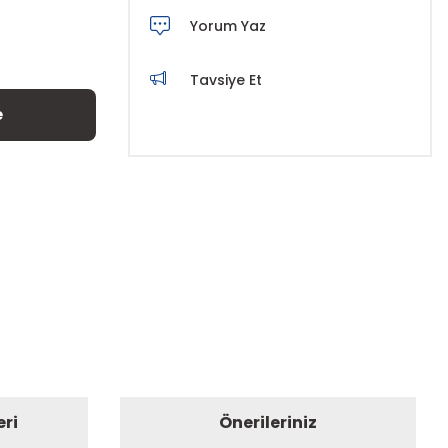
Yorum Yaz
Tavsiye Et
e
eri
Önerileriniz