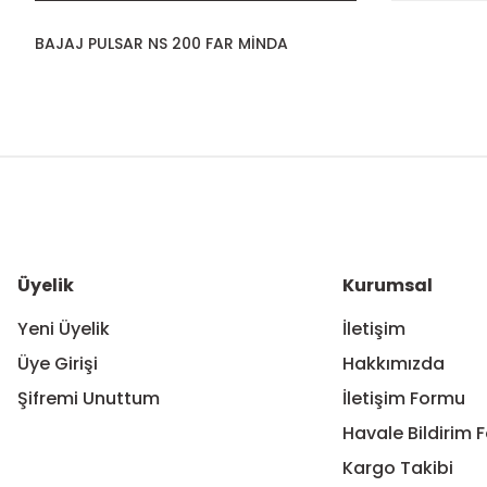
BAJAJ PULSAR NS 200 FAR MİNDA
Bu ürünün fiyat bilgisi, resim, ürün açıklamalarında ve diğer ko
Görüş ve önerileriniz için teşekkür ederiz.
Ürün resmi kalitesiz, bozuk veya görüntülenemiyor.
Ürün açıklamasında eksik bilgiler bulunuyor.
Ürün bilgilerinde hatalar bulunuyor.
Üyelik
Kurumsal
Ürün fiyatı diğer sitelerden daha pahalı.
Yeni Üyelik
İletişim
Bu ürüne benzer farklı alternatifler olmalı.
Üye Girişi
Hakkımızda
Şifremi Unuttum
İletişim Formu
Havale Bildirim 
Kargo Takibi