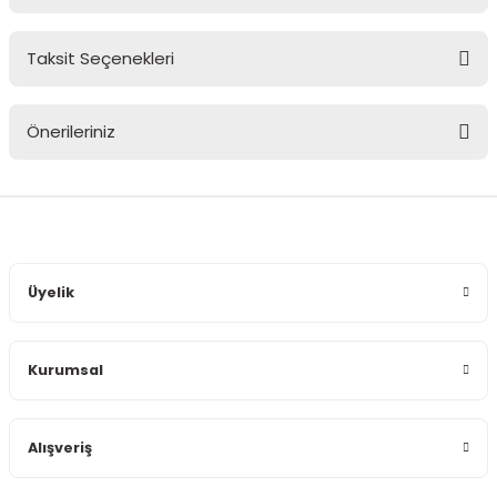
Taksit Seçenekleri
Bu ürüne ilk yorumu siz yapın!
Önerileriniz
Yorum Yaz
Bu ürünün fiyat bilgisi, resim, ürün açıklamalarında ve diğer
konularda yetersiz gördüğünüz noktaları öneri formunu
kullanarak tarafımıza iletebilirsiniz.
Görüş ve önerileriniz için teşekkür ederiz.
Üyelik
Ürün resmi kalitesiz, bozuk veya görüntülenemiyor.
Ürün açıklamasında eksik bilgiler bulunuyor.
Kurumsal
Ürün bilgilerinde hatalar bulunuyor.
Ürün fiyatı diğer sitelerden daha pahalı.
Bu ürüne benzer farklı alternatifler olmalı.
Alışveriş