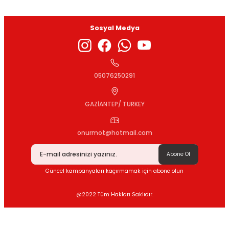
Sosyal Medya
Gönder
05076250291
GAZİANTEP/ TURKEY
onurmot@hotmail.com
Abone Ol
Güncel kampanyaları kaçırmamak için abone olun
@2022 Tüm Hakları Saklıdır.