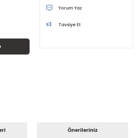
Yorum Yaz
Tavsiye Et
e
eri
Önerileriniz