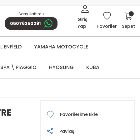
Satış Hattımız
Giriş
05076250291
Yap
Favoriler
Sepet
 ENFİELD
YAMAHA MOTOCYCLE
SPA \ PİAGGİO
HYOSUNG
KUBA
TRE
Paylaş