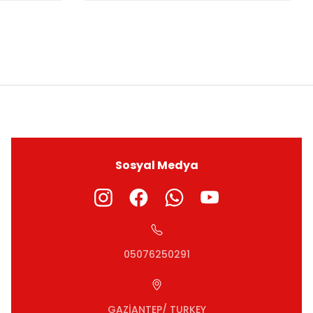
ıza iletebilirsiniz.
Sosyal Medya
05076250291
GAZİANTEP/ TURKEY