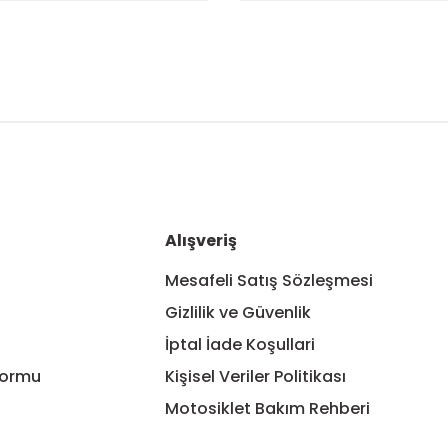
nularda yetersiz gördüğünüz noktaları öneri formunu kullanarak tarafım
Bu ürüne ilk yorumu siz yapın!
Yorum Yaz
Alışveriş
Mesafeli Satış Sözleşmesi
Gizlilik ve Güvenlik
İptal İade Koşullari
Formu
Kişisel Veriler Politikası
Motosiklet Bakım Rehberi
Gönder