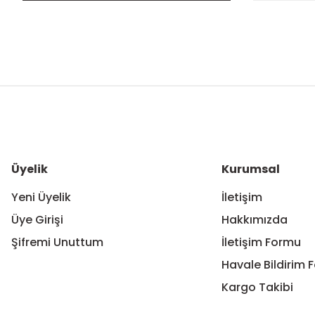
Bu ürünün fiyat bilgisi, resim, ürün açıklamalarında ve diğer ko
Görüş ve önerileriniz için teşekkür ederiz.
Ürün resmi kalitesiz, bozuk veya görüntülenemiyor.
Ürün açıklamasında eksik bilgiler bulunuyor.
Ürün bilgilerinde hatalar bulunuyor.
Üyelik
Kurumsal
Ürün fiyatı diğer sitelerden daha pahalı.
Yeni Üyelik
İletişim
Bu ürüne benzer farklı alternatifler olmalı.
Üye Girişi
Hakkımızda
Şifremi Unuttum
İletişim Formu
Havale Bildirim 
Kargo Takibi