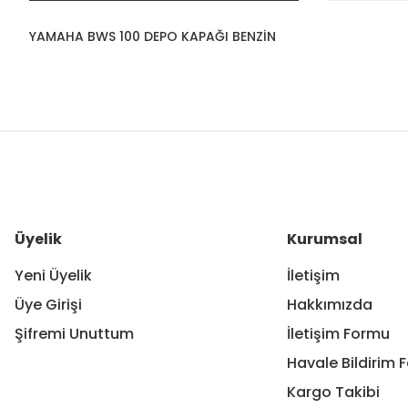
YAMAHA BWS 100 DEPO KAPAĞI BENZİN
Bu ürünün fiyat bilgisi, resim, ürün açıklamalarında ve diğer ko
Görüş ve önerileriniz için teşekkür ederiz.
Ürün resmi kalitesiz, bozuk veya görüntülenemiyor.
Ürün açıklamasında eksik bilgiler bulunuyor.
Ürün bilgilerinde hatalar bulunuyor.
Üyelik
Kurumsal
Ürün fiyatı diğer sitelerden daha pahalı.
Yeni Üyelik
İletişim
Bu ürüne benzer farklı alternatifler olmalı.
Üye Girişi
Hakkımızda
Şifremi Unuttum
İletişim Formu
Havale Bildirim 
Kargo Takibi