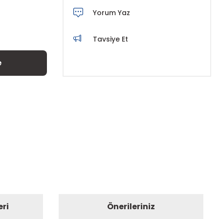
Yorum Yaz
Tavsiye Et
e
eri
Önerileriniz