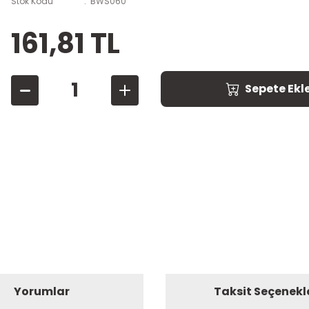
Stok Kodu
BWS060
161,81 TL
Sepete Ekl
Yorumlar
Taksit Seçenekl