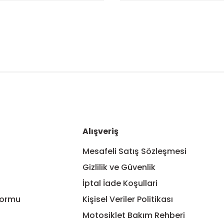
nularda yetersiz gördüğünüz noktaları öneri formunu kullanarak tarafım
Bu ürüne ilk yorumu siz yapın!
Yorum Yaz
Alışveriş
Mesafeli Satış Sözleşmesi
Gizlilik ve Güvenlik
İptal İade Koşullari
Formu
Kişisel Veriler Politikası
Motosiklet Bakım Rehberi