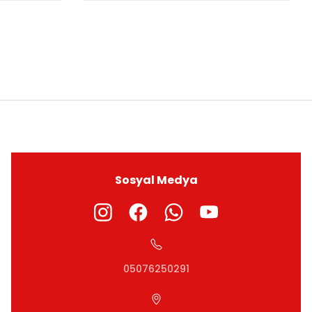
ıza iletebilirsiniz.
Sosyal Medya
05076250291