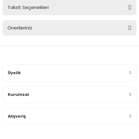
Taksit Seçenekleri
Bu ürüne ilk yorumu siz yapın!
Önerileriniz
Yorum Yaz
Bu ürünün fiyat bilgisi, resim, ürün açıklamalarında ve diğer
konularda yetersiz gördüğünüz noktaları öneri formunu
kullanarak tarafımıza iletebilirsiniz.
Görüş ve önerileriniz için teşekkür ederiz.
Üyelik
Ürün resmi kalitesiz, bozuk veya görüntülenemiyor.
Ürün açıklamasında eksik bilgiler bulunuyor.
Kurumsal
Ürün bilgilerinde hatalar bulunuyor.
Ürün fiyatı diğer sitelerden daha pahalı.
Bu ürüne benzer farklı alternatifler olmalı.
Alışveriş