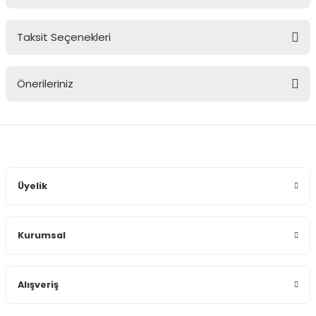
Taksit Seçenekleri
Bu ürüne ilk yorumu siz yapın!
Önerileriniz
Yorum Yaz
Bu ürünün fiyat bilgisi, resim, ürün açıklamalarında ve diğer
konularda yetersiz gördüğünüz noktaları öneri formunu
kullanarak tarafımıza iletebilirsiniz.
Görüş ve önerileriniz için teşekkür ederiz.
Üyelik
Ürün resmi kalitesiz, bozuk veya görüntülenemiyor.
Ürün açıklamasında eksik bilgiler bulunuyor.
Kurumsal
Ürün bilgilerinde hatalar bulunuyor.
Ürün fiyatı diğer sitelerden daha pahalı.
Bu ürüne benzer farklı alternatifler olmalı.
Alışveriş