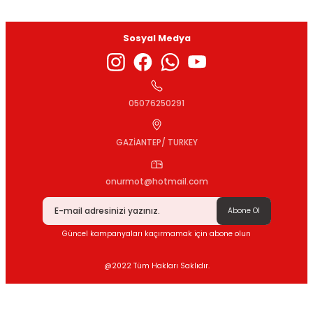
Sosyal Medya
Gönder
05076250291
GAZİANTEP/ TURKEY
onurmot@hotmail.com
Abone Ol
Güncel kampanyaları kaçırmamak için abone olun
@2022 Tüm Hakları Saklıdır.