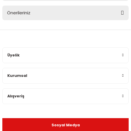
Önerileriniz
Yorum Yaz
Bu ürünün fiyat bilgisi, resim, ürün açıklamalarında ve diğer
konularda yetersiz gördüğünüz noktaları öneri formunu
kullanarak tarafımıza iletebilirsiniz.
Görüş ve önerileriniz için teşekkür ederiz.
Üyelik
Ürün resmi kalitesiz, bozuk veya görüntülenemiyor.
Ürün açıklamasında eksik bilgiler bulunuyor.
Kurumsal
Ürün bilgilerinde hatalar bulunuyor.
Ürün fiyatı diğer sitelerden daha pahalı.
Bu ürüne benzer farklı alternatifler olmalı.
Alışveriş
Sosyal Medya