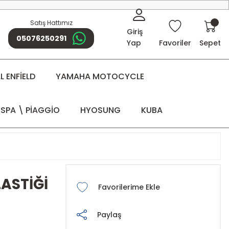
Satış Hattımız
Giriş
05076250291
Yap
Favoriler
Sepet
 ENFİELD
YAMAHA MOTOCYCLE
SPA \ PİAGGİO
HYOSUNG
KUBA
ASTİĞİ
Paylaş