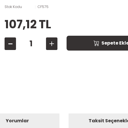
Stok Kodu
CF575
107,12 TL
Sepete Ekl
Yorumlar
Taksit Seçenekl