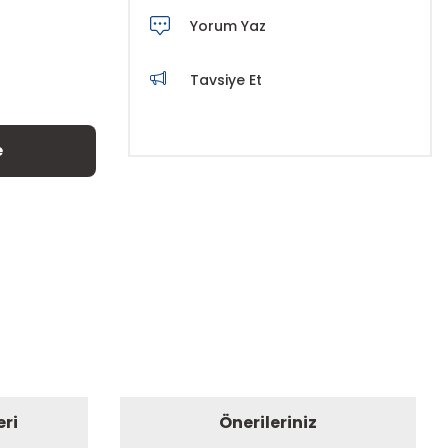
Yorum Yaz
Tavsiye Et
e
eri
Önerileriniz