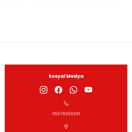
ıza iletebilirsiniz.
Sosyal Medya
05076250291