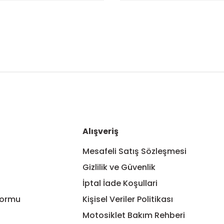
nularda yetersiz gördüğünüz noktaları öneri formunu kullanarak tarafım
Bu ürüne ilk yorumu siz yapın!
Yorum Yaz
Alışveriş
Mesafeli Satış Sözleşmesi
Gizlilik ve Güvenlik
İptal İade Koşullari
Formu
Kişisel Veriler Politikası
Motosiklet Bakım Rehberi