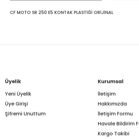
CF MOTO SR 250 E5 KONTAK PLASTİĞİ ORİJİNAL
Bu ürünün fiyat bilgisi, resim, ürün açıklamalarında ve diğer ko
Görüş ve önerileriniz için teşekkür ederiz.
Ürün resmi kalitesiz, bozuk veya görüntülenemiyor.
Ürün açıklamasında eksik bilgiler bulunuyor.
Ürün bilgilerinde hatalar bulunuyor.
Üyelik
Kurumsal
Ürün fiyatı diğer sitelerden daha pahalı.
Yeni Üyelik
İletişim
Bu ürüne benzer farklı alternatifler olmalı.
Üye Girişi
Hakkımızda
Şifremi Unuttum
İletişim Formu
Havale Bildirim 
Kargo Takibi