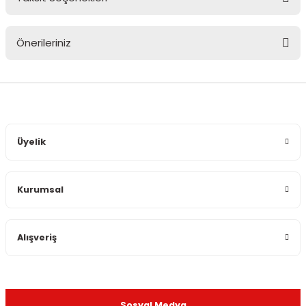
Bu ürüne ilk yorumu siz yapın!
Önerileriniz
Yorum Yaz
Bu ürünün fiyat bilgisi, resim, ürün açıklamalarında ve diğer
konularda yetersiz gördüğünüz noktaları öneri formunu
kullanarak tarafımıza iletebilirsiniz.
Görüş ve önerileriniz için teşekkür ederiz.
Üyelik
Ürün resmi kalitesiz, bozuk veya görüntülenemiyor.
Ürün açıklamasında eksik bilgiler bulunuyor.
Kurumsal
Ürün bilgilerinde hatalar bulunuyor.
Ürün fiyatı diğer sitelerden daha pahalı.
Bu ürüne benzer farklı alternatifler olmalı.
Alışveriş
Sosyal Medya