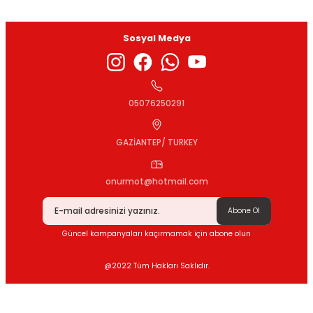
Sosyal Medya
Gönder
05076250291
GAZİANTEP/ TURKEY
onurmot@hotmail.com
Abone Ol
Güncel kampanyaları kaçırmamak için abone olun
@2022 Tüm Hakları Saklıdır.