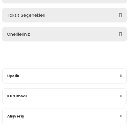
Taksit Seçenekleri
Bu ürüne ilk yorumu siz yapın!
Önerileriniz
Yorum Yaz
Bu ürünün fiyat bilgisi, resim, ürün açıklamalarında ve diğer
konularda yetersiz gördüğünüz noktaları öneri formunu
kullanarak tarafımıza iletebilirsiniz.
Görüş ve önerileriniz için teşekkür ederiz.
Üyelik
Ürün resmi kalitesiz, bozuk veya görüntülenemiyor.
Ürün açıklamasında eksik bilgiler bulunuyor.
Kurumsal
Ürün bilgilerinde hatalar bulunuyor.
Ürün fiyatı diğer sitelerden daha pahalı.
Bu ürüne benzer farklı alternatifler olmalı.
Alışveriş