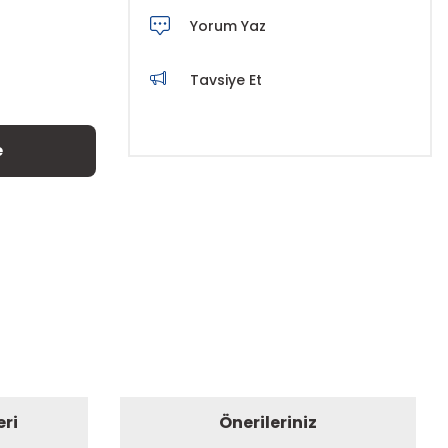
Yorum Yaz
Tavsiye Et
e
eri
Önerileriniz