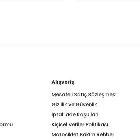
nularda yetersiz gördüğünüz noktaları öneri formunu kullanarak tarafım
Bu ürüne ilk yorumu siz yapın!
Yorum Yaz
Alışveriş
Mesafeli Satış Sözleşmesi
Gizlilik ve Güvenlik
İptal İade Koşullari
Formu
Kişisel Veriler Politikası
Motosiklet Bakım Rehberi