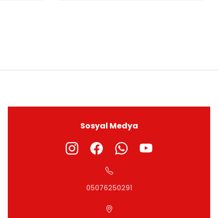
ıza iletebilirsiniz.
Sosyal Medya
05076250291