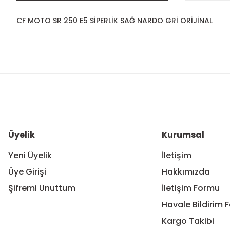
CF MOTO SR 250 E5 SİPERLİK SAĞ NARDO GRİ ORİJİNAL
Bu ürünün fiyat bilgisi, resim, ürün açıklamalarında ve diğer ko
Görüş ve önerileriniz için teşekkür ederiz.
Ürün resmi kalitesiz, bozuk veya görüntülenemiyor.
Ürün açıklamasında eksik bilgiler bulunuyor.
Ürün bilgilerinde hatalar bulunuyor.
Üyelik
Kurumsal
Ürün fiyatı diğer sitelerden daha pahalı.
Yeni Üyelik
İletişim
Bu ürüne benzer farklı alternatifler olmalı.
Üye Girişi
Hakkımızda
Şifremi Unuttum
İletişim Formu
Havale Bildirim 
Kargo Takibi