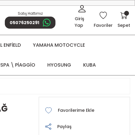
Satış Hattımız
Giriş
05076250291
Yap
Favoriler
Sepet
 ENFİELD
YAMAHA MOTOCYCLE
SPA \ PİAGGİO
HYOSUNG
KUBA
AĞ
Paylaş