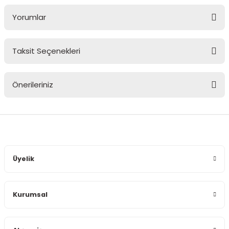
Yorumlar
Taksit Seçenekleri
Bu ürüne ilk yorumu siz yapın!
Önerileriniz
Yorum Yaz
Bu ürünün fiyat bilgisi, resim, ürün açıklamalarında ve diğer
konularda yetersiz gördüğünüz noktaları öneri formunu
kullanarak tarafımıza iletebilirsiniz.
Görüş ve önerileriniz için teşekkür ederiz.
Üyelik
Ürün resmi kalitesiz, bozuk veya görüntülenemiyor.
Ürün açıklamasında eksik bilgiler bulunuyor.
Kurumsal
Ürün bilgilerinde hatalar bulunuyor.
Ürün fiyatı diğer sitelerden daha pahalı.
Bu ürüne benzer farklı alternatifler olmalı.