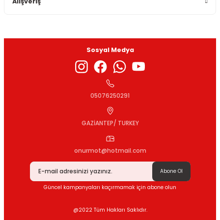
Alışveriş
Sosyal Medya
Gönder
05076250291
GAZİANTEP/ TURKEY
onurmot@hotmail.com
Abone Ol
Güncel kampanyaları kaçırmamak için abone olun
@2022 Tüm Hakları Saklıdır.