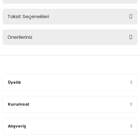
Taksit Seçenekleri
Bu ürüne ilk yorumu siz yapın!
Önerileriniz
Yorum Yaz
Bu ürünün fiyat bilgisi, resim, ürün açıklamalarında ve diğer
konularda yetersiz gördüğünüz noktaları öneri formunu
kullanarak tarafımıza iletebilirsiniz.
Görüş ve önerileriniz için teşekkür ederiz.
Üyelik
Ürün resmi kalitesiz, bozuk veya görüntülenemiyor.
Ürün açıklamasında eksik bilgiler bulunuyor.
Kurumsal
Ürün bilgilerinde hatalar bulunuyor.
Ürün fiyatı diğer sitelerden daha pahalı.
Bu ürüne benzer farklı alternatifler olmalı.
Alışveriş