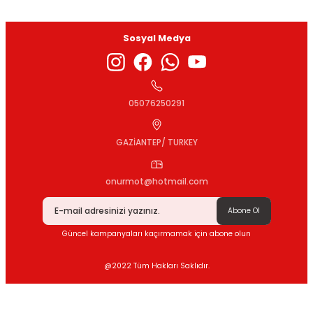
Sosyal Medya
Gönder
05076250291
GAZİANTEP/ TURKEY
onurmot@hotmail.com
Abone Ol
Güncel kampanyaları kaçırmamak için abone olun
@2022 Tüm Hakları Saklıdır.