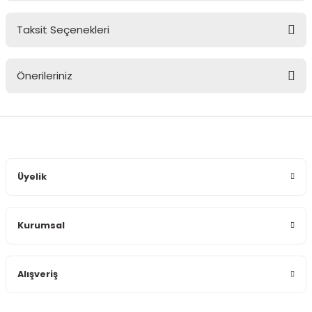
Taksit Seçenekleri
Bu ürüne ilk yorumu siz yapın!
Önerileriniz
Yorum Yaz
Bu ürünün fiyat bilgisi, resim, ürün açıklamalarında ve diğer
konularda yetersiz gördüğünüz noktaları öneri formunu
kullanarak tarafımıza iletebilirsiniz.
Görüş ve önerileriniz için teşekkür ederiz.
Üyelik
Ürün resmi kalitesiz, bozuk veya görüntülenemiyor.
Ürün açıklamasında eksik bilgiler bulunuyor.
Kurumsal
Ürün bilgilerinde hatalar bulunuyor.
Ürün fiyatı diğer sitelerden daha pahalı.
Bu ürüne benzer farklı alternatifler olmalı.
Alışveriş