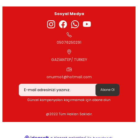
Sosyal Medya
Gönder
05076250291
GAZİANTEP/ TURKEY
onurmot@hotmail.com
Abone Ol
Güncel kampanyaları kaçırmamak için abone olun
@2022 Tüm Hakları Saklıdır.
ideasoft
ile