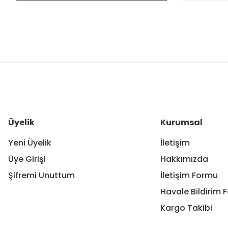
Bu ürünün fiyat bilgisi, resim, ürün açıklamalarında ve diğer ko
Görüş ve önerileriniz için teşekkür ederiz.
Ürün resmi kalitesiz, bozuk veya görüntülenemiyor.
Ürün açıklamasında eksik bilgiler bulunuyor.
Ürün bilgilerinde hatalar bulunuyor.
Üyelik
Kurumsal
Ürün fiyatı diğer sitelerden daha pahalı.
Yeni Üyelik
İletişim
Bu ürüne benzer farklı alternatifler olmalı.
Üye Girişi
Hakkımızda
Şifremi Unuttum
İletişim Formu
Havale Bildirim 
Kargo Takibi