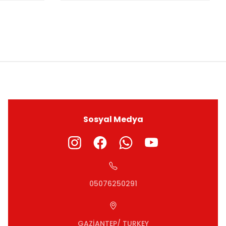
ıza iletebilirsiniz.
Sosyal Medya
05076250291
GAZİANTEP/ TURKEY