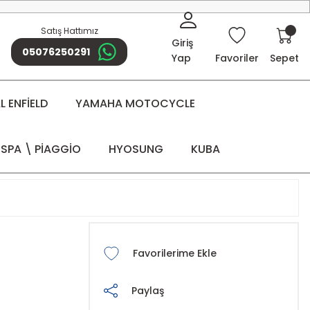
Satış Hattımız
Giriş
05076250291
Yap
Favoriler
Sepet
 ENFİELD
YAMAHA MOTOCYCLE
SPA \ PİAGGİO
HYOSUNG
KUBA
Paylaş