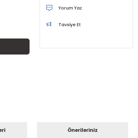
Yorum Yaz
Tavsiye Et
eri
Önerileriniz