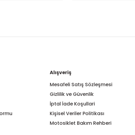
nularda yetersiz gördüğünüz noktaları öneri formunu kullanarak tarafım
Bu ürüne ilk yorumu siz yapın!
Yorum Yaz
Alışveriş
Mesafeli Satış Sözleşmesi
Gizlilik ve Güvenlik
İptal İade Koşullari
Formu
Kişisel Veriler Politikası
Motosiklet Bakım Rehberi
Gönder