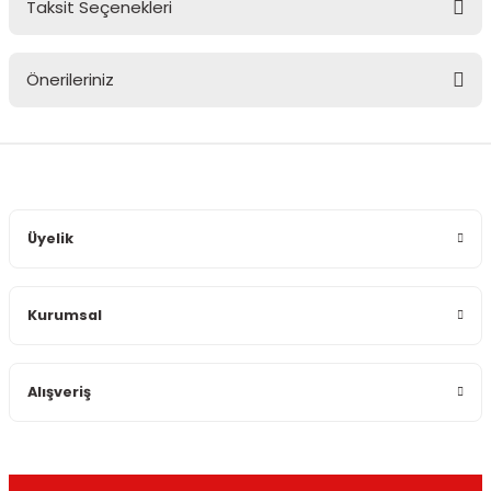
Taksit Seçenekleri
Bu ürüne ilk yorumu siz yapın!
Önerileriniz
Yorum Yaz
Bu ürünün fiyat bilgisi, resim, ürün açıklamalarında ve diğer
konularda yetersiz gördüğünüz noktaları öneri formunu
kullanarak tarafımıza iletebilirsiniz.
Görüş ve önerileriniz için teşekkür ederiz.
Üyelik
Ürün resmi kalitesiz, bozuk veya görüntülenemiyor.
Ürün açıklamasında eksik bilgiler bulunuyor.
Kurumsal
Ürün bilgilerinde hatalar bulunuyor.
Ürün fiyatı diğer sitelerden daha pahalı.
Bu ürüne benzer farklı alternatifler olmalı.
Alışveriş