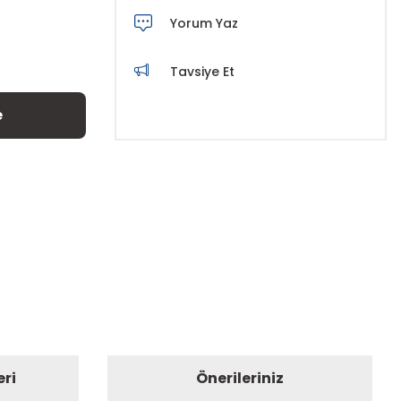
Yorum Yaz
Tavsiye Et
e
eri
Önerileriniz