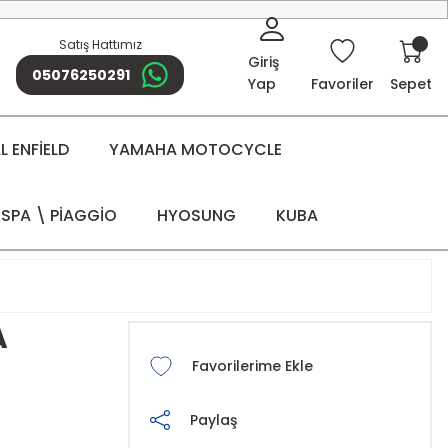
Satış Hattımız
Giriş
05076250291
Yap
Favoriler
Sepet
 ENFİELD
YAMAHA MOTOCYCLE
SPA \ PİAGGİO
HYOSUNG
KUBA
A
Paylaş