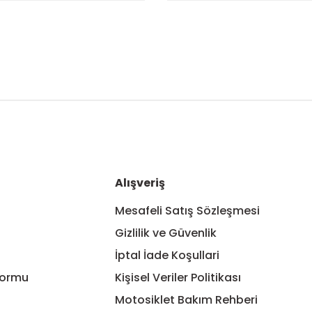
nularda yetersiz gördüğünüz noktaları öneri formunu kullanarak tarafım
Bu ürüne ilk yorumu siz yapın!
Yorum Yaz
Alışveriş
Mesafeli Satış Sözleşmesi
Gizlilik ve Güvenlik
İptal İade Koşullari
Formu
Kişisel Veriler Politikası
Motosiklet Bakım Rehberi