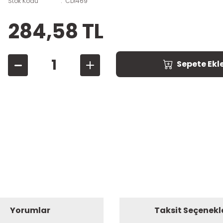
Stok Kodu
CDİ469
284,58 TL
Sepete Ekl
Yorumlar
Taksit Seçenekl