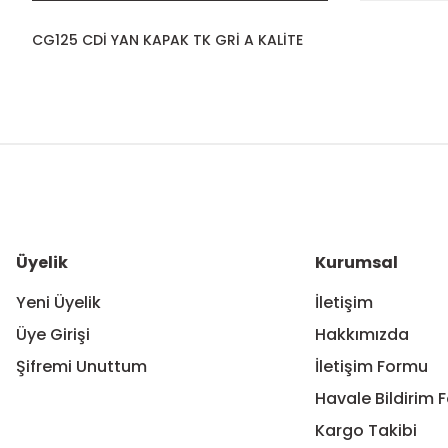
CG125 CDİ YAN KAPAK TK GRİ A KALİTE
Bu ürünün fiyat bilgisi, resim, ürün açıklamalarında ve diğer ko
Görüş ve önerileriniz için teşekkür ederiz.
Ürün resmi kalitesiz, bozuk veya görüntülenemiyor.
Ürün açıklamasında eksik bilgiler bulunuyor.
Ürün bilgilerinde hatalar bulunuyor.
Üyelik
Kurumsal
Ürün fiyatı diğer sitelerden daha pahalı.
Yeni Üyelik
İletişim
Bu ürüne benzer farklı alternatifler olmalı.
Üye Girişi
Hakkımızda
Şifremi Unuttum
İletişim Formu
Havale Bildirim 
Kargo Takibi