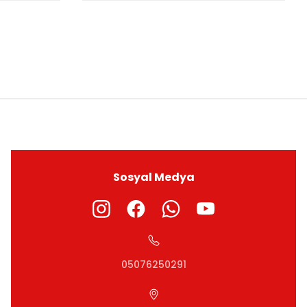
ıza iletebilirsiniz.
Sosyal Medya
05076250291