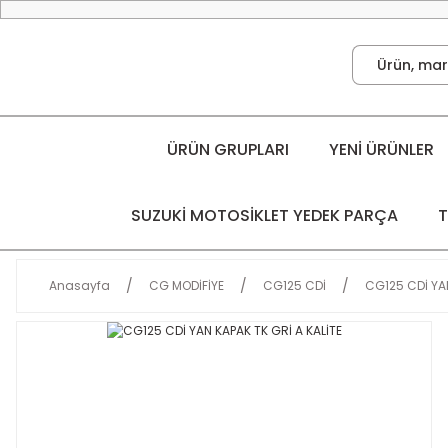
ÜRÜN GRUPLARI
YENİ ÜRÜNLER
SUZUKİ MOTOSİKLET YEDEK PARÇA
T
Anasayfa
CG MODİFİYE
CG125 CDİ
CG125 CDİ YAN