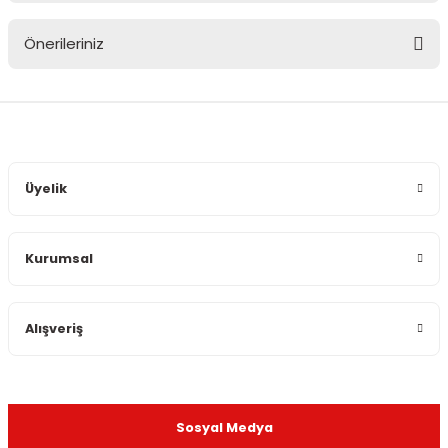
Önerileriniz
Yorum Yaz
Bu ürünün fiyat bilgisi, resim, ürün açıklamalarında ve diğer
konularda yetersiz gördüğünüz noktaları öneri formunu
kullanarak tarafımıza iletebilirsiniz.
Görüş ve önerileriniz için teşekkür ederiz.
Üyelik
Ürün resmi kalitesiz, bozuk veya görüntülenemiyor.
Ürün açıklamasında eksik bilgiler bulunuyor.
Kurumsal
Ürün bilgilerinde hatalar bulunuyor.
Ürün fiyatı diğer sitelerden daha pahalı.
Bu ürüne benzer farklı alternatifler olmalı.
Alışveriş
Sosyal Medya