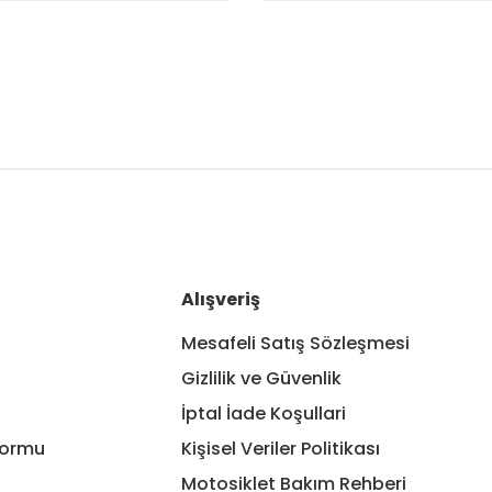
nularda yetersiz gördüğünüz noktaları öneri formunu kullanarak tarafım
Bu ürüne ilk yorumu siz yapın!
Yorum Yaz
Alışveriş
Mesafeli Satış Sözleşmesi
Gizlilik ve Güvenlik
İptal İade Koşullari
Formu
Kişisel Veriler Politikası
Motosiklet Bakım Rehberi