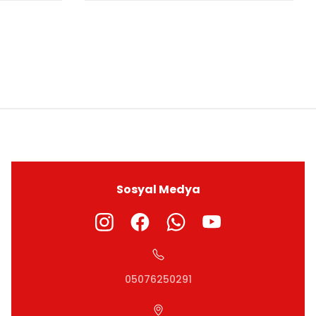
ıza iletebilirsiniz.
Sosyal Medya
05076250291