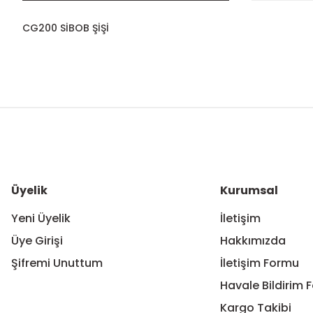
CG200 SİBOB ŞİŞİ
Bu ürünün fiyat bilgisi, resim, ürün açıklamalarında ve diğer ko
Görüş ve önerileriniz için teşekkür ederiz.
Ürün resmi kalitesiz, bozuk veya görüntülenemiyor.
Ürün açıklamasında eksik bilgiler bulunuyor.
Ürün bilgilerinde hatalar bulunuyor.
Üyelik
Kurumsal
Ürün fiyatı diğer sitelerden daha pahalı.
Yeni Üyelik
İletişim
Bu ürüne benzer farklı alternatifler olmalı.
Üye Girişi
Hakkımızda
Şifremi Unuttum
İletişim Formu
Havale Bildirim 
Kargo Takibi