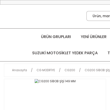
ÜRÜN GRUPLARI
YENİ ÜRÜNLER
SUZUKİ MOTOSİKLET YEDEK PARÇA
T
Anasayfa
CG MODİFİYE
CG200
CG200 SİBOB ŞİŞ