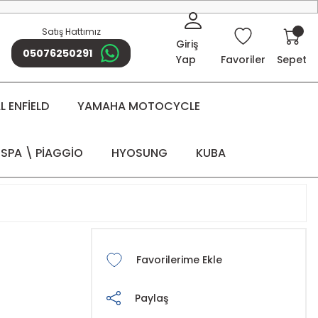
Satış Hattımız
Giriş
05076250291
Yap
Favoriler
Sepet
 ENFİELD
YAMAHA MOTOCYCLE
SPA \ PİAGGİO
HYOSUNG
KUBA
Paylaş