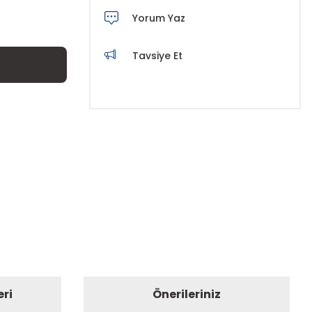
Yorum Yaz
Tavsiye Et
eri
Önerileriniz