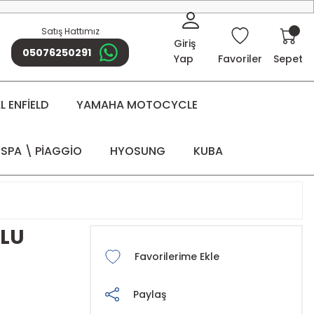
Satış Hattımız
Giriş
05076250291
Yap
Favoriler
Sepet
 ENFİELD
YAMAHA MOTOCYCLE
SPA \ PİAGGİO
HYOSUNG
KUBA
OLU
Paylaş