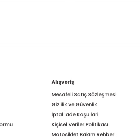
nularda yetersiz gördüğünüz noktaları öneri formunu kullanarak tarafım
Bu ürüne ilk yorumu siz yapın!
Yorum Yaz
Alışveriş
Mesafeli Satış Sözleşmesi
Gizlilik ve Güvenlik
İptal İade Koşullari
Formu
Kişisel Veriler Politikası
Motosiklet Bakım Rehberi