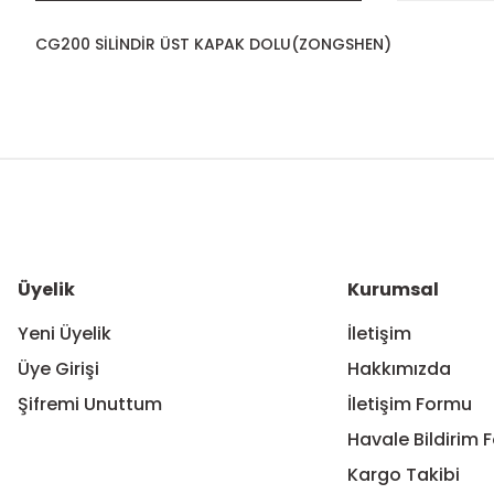
CG200 SİLİNDİR ÜST KAPAK DOLU(ZONGSHEN)
Bu ürünün fiyat bilgisi, resim, ürün açıklamalarında ve diğer ko
Görüş ve önerileriniz için teşekkür ederiz.
Ürün resmi kalitesiz, bozuk veya görüntülenemiyor.
Ürün açıklamasında eksik bilgiler bulunuyor.
Ürün bilgilerinde hatalar bulunuyor.
Üyelik
Kurumsal
Ürün fiyatı diğer sitelerden daha pahalı.
Yeni Üyelik
İletişim
Bu ürüne benzer farklı alternatifler olmalı.
Üye Girişi
Hakkımızda
Şifremi Unuttum
İletişim Formu
Havale Bildirim 
Kargo Takibi