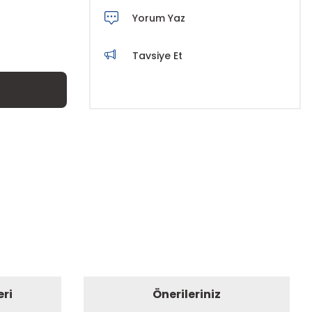
Yorum Yaz
Tavsiye Et
eri
Önerileriniz