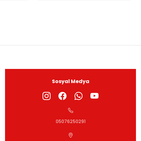
ıza iletebilirsiniz.
Sosyal Medya
05076250291