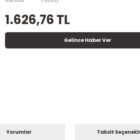
Stok Kodu
CG20022
1.626,76 TL
Gelince Haber Ver
Yorumlar
Taksit Seçenekl