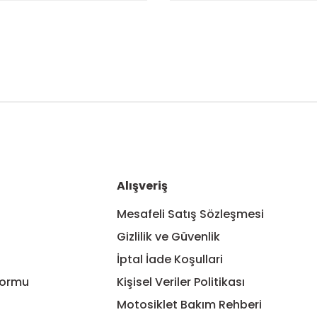
nularda yetersiz gördüğünüz noktaları öneri formunu kullanarak tarafım
Bu ürüne ilk yorumu siz yapın!
Yorum Yaz
Alışveriş
Mesafeli Satış Sözleşmesi
Gizlilik ve Güvenlik
İptal İade Koşullari
Formu
Kişisel Veriler Politikası
Motosiklet Bakım Rehberi