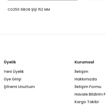
CG250 SİBOB ŞİŞİ 152 MM
Bu ürünün fiyat bilgisi, resim, ürün açıklamalarında ve diğer ko
Görüş ve önerileriniz için teşekkür ederiz.
Ürün resmi kalitesiz, bozuk veya görüntülenemiyor.
Ürün açıklamasında eksik bilgiler bulunuyor.
Ürün bilgilerinde hatalar bulunuyor.
Üyelik
Kurumsal
Ürün fiyatı diğer sitelerden daha pahalı.
Yeni Üyelik
İletişim
Bu ürüne benzer farklı alternatifler olmalı.
Üye Girişi
Hakkımızda
Şifremi Unuttum
İletişim Formu
Havale Bildirim 
Kargo Takibi