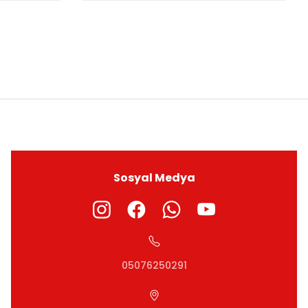
ıza iletebilirsiniz.
Sosyal Medya
05076250291