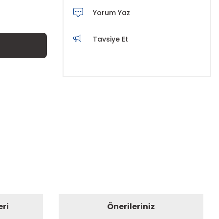
Yorum Yaz
Tavsiye Et
eri
Önerileriniz