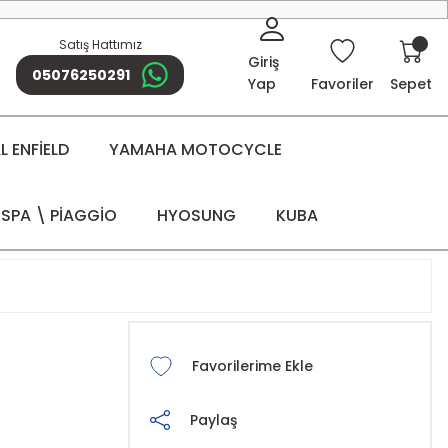
Satış Hattımız
Giriş
05076250291
Yap
Favoriler
Sepet
 ENFİELD
YAMAHA MOTOCYCLE
SPA \ PİAGGİO
HYOSUNG
KUBA
Paylaş