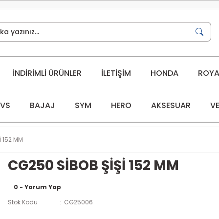
İNDİRİMLİ ÜRÜNLER
İLETİŞİM
HONDA
ROYAL
VS
BAJAJ
SYM
HERO
AKSESUAR
VE
İ 152 MM
CG250 SİBOB ŞİŞİ 152 MM
0 - Yorum Yap
Stok Kodu
CG25006