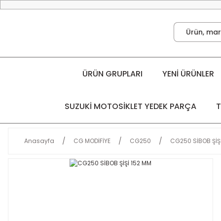
ÜRÜN GRUPLARI
YENİ ÜRÜNLER
SUZUKİ MOTOSİKLET YEDEK PARÇA
T
Anasayfa
CG MODİFİYE
CG250
CG250 SİBOB ŞİŞ