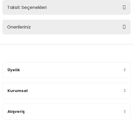
Taksit Seçenekleri
Bu ürüne ilk yorumu siz yapın!
Önerileriniz
Yorum Yaz
Bu ürünün fiyat bilgisi, resim, ürün açıklamalarında ve diğer
konularda yetersiz gördüğünüz noktaları öneri formunu
kullanarak tarafımıza iletebilirsiniz.
Görüş ve önerileriniz için teşekkür ederiz.
Üyelik
Ürün resmi kalitesiz, bozuk veya görüntülenemiyor.
Ürün açıklamasında eksik bilgiler bulunuyor.
Kurumsal
Ürün bilgilerinde hatalar bulunuyor.
Ürün fiyatı diğer sitelerden daha pahalı.
Bu ürüne benzer farklı alternatifler olmalı.
Alışveriş