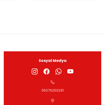
ıza iletebilirsiniz.
Sosyal Medya
05076250291