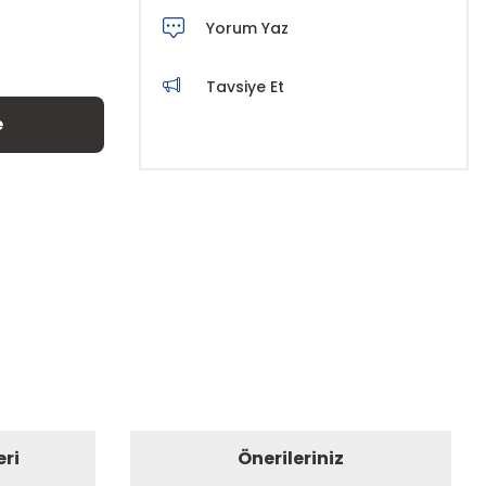
Yorum Yaz
Tavsiye Et
e
eri
Önerileriniz