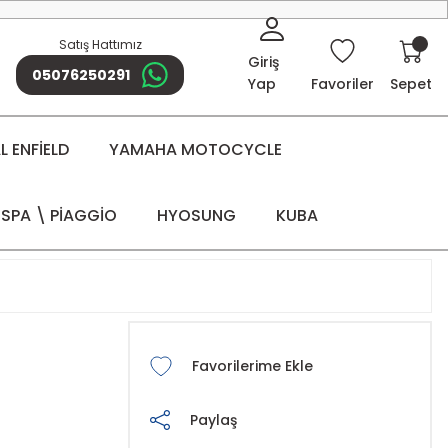
Satış Hattımız
Giriş
05076250291
Yap
Favoriler
Sepet
 ENFİELD
YAMAHA MOTOCYCLE
SPA \ PİAGGİO
HYOSUNG
KUBA
Paylaş