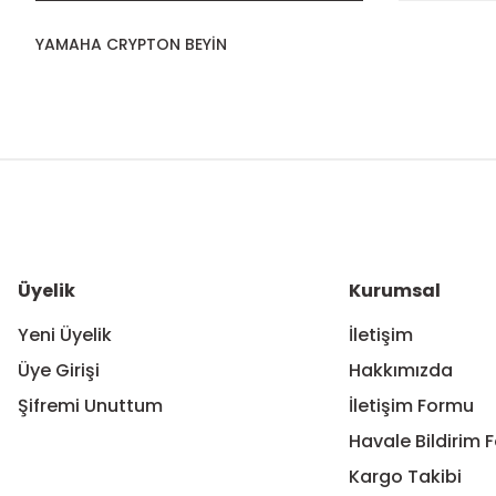
YAMAHA CRYPTON BEYİN
Bu ürünün fiyat bilgisi, resim, ürün açıklamalarında ve diğer ko
Görüş ve önerileriniz için teşekkür ederiz.
Ürün resmi kalitesiz, bozuk veya görüntülenemiyor.
Ürün açıklamasında eksik bilgiler bulunuyor.
Ürün bilgilerinde hatalar bulunuyor.
Üyelik
Kurumsal
Ürün fiyatı diğer sitelerden daha pahalı.
Yeni Üyelik
İletişim
Bu ürüne benzer farklı alternatifler olmalı.
Üye Girişi
Hakkımızda
Şifremi Unuttum
İletişim Formu
Havale Bildirim 
Kargo Takibi