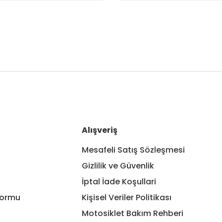
nularda yetersiz gördüğünüz noktaları öneri formunu kullanarak tarafım
Bu ürüne ilk yorumu siz yapın!
Yorum Yaz
Alışveriş
Mesafeli Satış Sözleşmesi
Gizlilik ve Güvenlik
İptal İade Koşullari
Formu
Kişisel Veriler Politikası
Motosiklet Bakım Rehberi