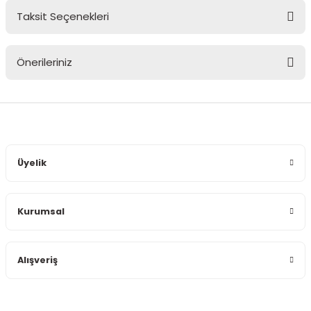
Taksit Seçenekleri
Bu ürüne ilk yorumu siz yapın!
Önerileriniz
Yorum Yaz
Bu ürünün fiyat bilgisi, resim, ürün açıklamalarında ve diğer
konularda yetersiz gördüğünüz noktaları öneri formunu
kullanarak tarafımıza iletebilirsiniz.
Görüş ve önerileriniz için teşekkür ederiz.
Üyelik
Ürün resmi kalitesiz, bozuk veya görüntülenemiyor.
Ürün açıklamasında eksik bilgiler bulunuyor.
Kurumsal
Ürün bilgilerinde hatalar bulunuyor.
Ürün fiyatı diğer sitelerden daha pahalı.
Bu ürüne benzer farklı alternatifler olmalı.
Alışveriş