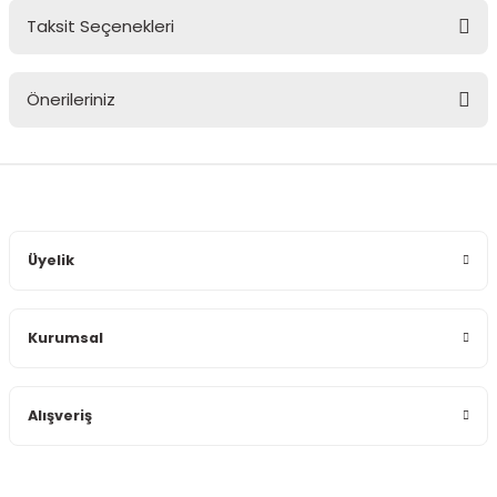
Taksit Seçenekleri
Bu ürüne ilk yorumu siz yapın!
Önerileriniz
Yorum Yaz
Bu ürünün fiyat bilgisi, resim, ürün açıklamalarında ve diğer
konularda yetersiz gördüğünüz noktaları öneri formunu
kullanarak tarafımıza iletebilirsiniz.
Görüş ve önerileriniz için teşekkür ederiz.
Üyelik
Ürün resmi kalitesiz, bozuk veya görüntülenemiyor.
Ürün açıklamasında eksik bilgiler bulunuyor.
Kurumsal
Ürün bilgilerinde hatalar bulunuyor.
Ürün fiyatı diğer sitelerden daha pahalı.
Bu ürüne benzer farklı alternatifler olmalı.
Alışveriş