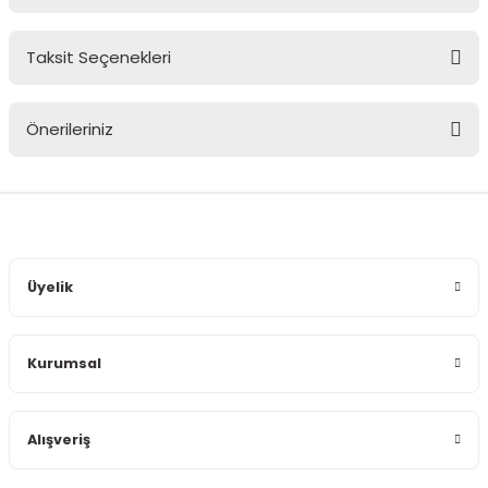
Taksit Seçenekleri
Bu ürüne ilk yorumu siz yapın!
Önerileriniz
Yorum Yaz
Bu ürünün fiyat bilgisi, resim, ürün açıklamalarında ve diğer
konularda yetersiz gördüğünüz noktaları öneri formunu
kullanarak tarafımıza iletebilirsiniz.
Görüş ve önerileriniz için teşekkür ederiz.
Üyelik
Ürün resmi kalitesiz, bozuk veya görüntülenemiyor.
Ürün açıklamasında eksik bilgiler bulunuyor.
Kurumsal
Ürün bilgilerinde hatalar bulunuyor.
Ürün fiyatı diğer sitelerden daha pahalı.
Bu ürüne benzer farklı alternatifler olmalı.
Alışveriş