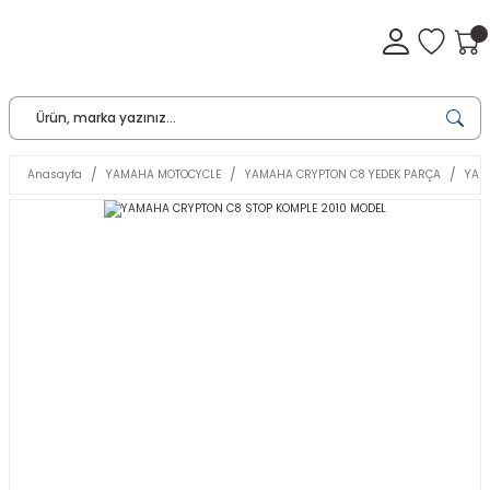
Anasayfa
YAMAHA MOTOCYCLE
YAMAHA CRYPTON C8 YEDEK PARÇA
YAM