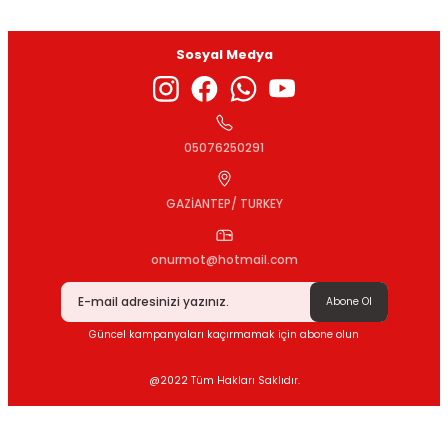
Sosyal Medya
Gönder
05076250291
GAZİANTEP/ TURKEY
onurmot@hotmail.com
Abone Ol
Güncel kampanyaları kaçırmamak için abone olun
@2022 Tüm Hakları Saklıdır.